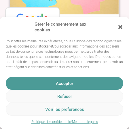
Gérer le consentement aux
Formation psychopathologie dans la
cookies
relation d'aide
Basée sur
84 avis
Pour offrir les meilleures expériences, nous utilisons des technologies telles
que les cookies pour stocker et/ou accéder aux informations des appareils.
Vous travaillez dans la relation d’aide et vous
Le fait de consentir à ces technologies nous permettra de traiter des
souhaitez vous sentir plus à l’aise dans votre
données telles que le comportement de navigation ou les ID uniques sur ce
pratique, maîtriser des notions concrètes et
site. Le fait de ne pas consentir ou de retirer son consentement peut avoir un
essentielles de la psychologie, alors cette
effet négatif sur certaines caractéristiques et fonctions.
formation d’introduction à la psychopathologie
est faite pour vous.
Accepter
Prérequis : ouvert à ceux travaillant dans
Refuser
la relation d'aide
4 jours en présentiel ou en distanciel en
Voir les préférences
visio via zoom
Support écrit
Politique de confidentialité
Mentions légales